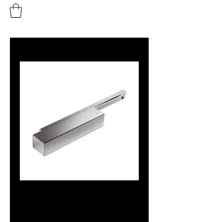
DORMA
TS93 System -