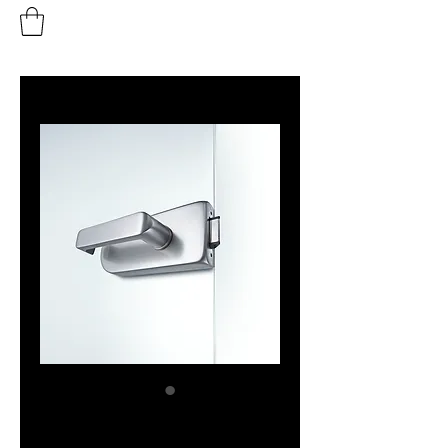
Cod SKU: 217537123517253